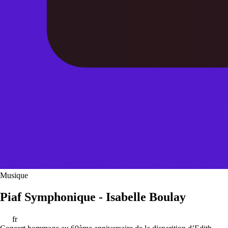
Musique
Piaf Symphonique - Isabelle Boulay
fr