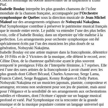
Concert hommage au 60ème anniversaire de la disparition d’Edith
Piaf.
Isabelle Boulay
interprète les plus grandes chansons de l’icône
mondiale de la chanson française, accompagnée par
l’Orchestre
symphonique de Québec
sous la direction musicale de
Jean-Michel
Malouf
sur des arrangements originaux de
Nobuyuki Nakajima.
Piaf Symphonique contribue à préserver le patrimoine musical français
que le monde entier envie. Le public va entendre l’une des plus belles
voix, celle d’Isabelle Boulay, dans un répertoire qu’elle maîtrise à la
perfection. Les arrangements pour orchestre symphonique ont été
spécialement écrits par l’un des musiciens les plus doués de sa
génération, Nobuyuki Nakajima.
Isabelle Boulay est une artiste majeure dans la francophonie, détentrice
de 19 Félix et de 2 Victoires de la musique, elle détient le record, avec
Céline Dion, de la chanteuse québécoise ayant le plus souvent
remporté le prestigieux Félix de l’Interprète féminine, à 7 reprises. Elle
est l’une des rares artistes de la francophonie à avoir chanté avec les
plus grands dont Gilbert Bécaud, Charles Aznavour, Serge Lama,
Francis Cabrel, Serge Reggiani, Kenny Rodgers et Dolly Parton.
Nobuyuki Nakajima est un musicien japonais, pianiste, compositeur et
arrangeur, reconnu non seulement pour son jeu de pianiste, mais aussi
pour l’élégance et la sensibilité de ses arrangements aux orchestrations
subtiles et vibrantes, dont l’écriture s’appuie sur un bagage musical
profond et varié. Piaf Symphonique est la rencontre de la grande
musique et de la musique populaire comme un langage universel qui