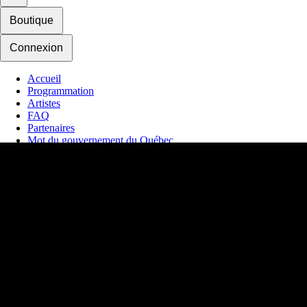
Boutique
Connexion
Accueil
Programmation
Artistes
FAQ
Partenaires
Mot du gouvernement du Québec
Mot du maire de Québec
Hébergement
Nous joindre
Actualité
Contrat d'achat
Mes favoris