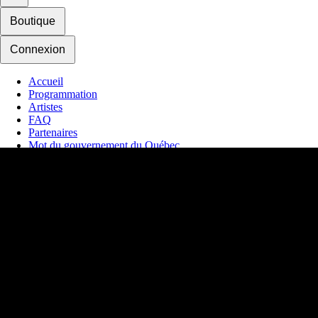
Boutique
Connexion
Accueil
Programmation
Artistes
FAQ
Partenaires
Mot du gouvernement du Québec
Mot du maire de Québec
Hébergement
Nous joindre
Actualité
Contrat d'achat
Mes favoris