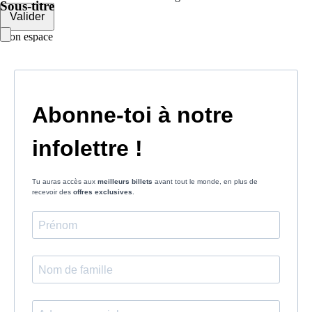
Sous-titre
Valider
Mon espace
Courriel
Mot de passe
Se rappeler de moi
Connexion
Mot de passe oublié
Créer un compte
Prénom
Nom
Courriel
Le mot de passe doit contenir :
des minuscules,
des majuscules,
des chiffres
avoir au moins 8 caractères
Les mots de passes que vous avez saisis ne correspondent pas.
Mot de passe