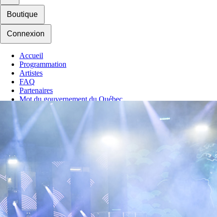
Boutique
Connexion
Accueil
Programmation
Artistes
FAQ
Partenaires
Mot du gouvernement du Québec
Mot du maire de Québec
Hébergement
Nous joindre
Actualité
Contrat d'achat
Mes favoris