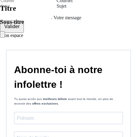
Courriel
Sujet
Titre
Votre message
Sous-titre
Valider
Mon espace
Courriel
Mot de passe
Se rappeler de moi
Connexion
Mot de passe oublié
Créer un compte
Prénom
Nom
Courriel
Le mot de passe doit contenir :
des minuscules,
des majuscules,
des chiffres
avoir au moins 8 caractères