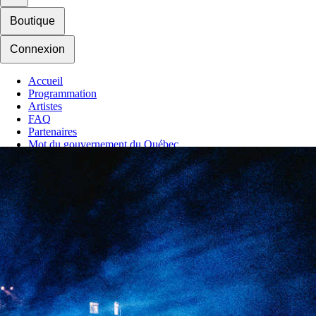
Boutique
Connexion
Accueil
Programmation
Artistes
FAQ
Partenaires
Mot du gouvernement du Québec
Mot du maire de Québec
Hébergement
Nous joindre
Actualité
Contrat d'achat
Mes favoris