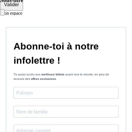
Sous-titre
Valider
Mon espace
Courriel
Mot de passe
Se rappeler de moi
Connexion
Mot de passe oublié
Créer un compte
Prénom
Nom
Courriel
Le mot de passe doit contenir :
des minuscules,
des majuscules,
des chiffres
avoir au moins 8 caractères
Les mots de passes que vous avez saisis ne correspondent pas.
Mot de passe
Confirmez le mot de passe