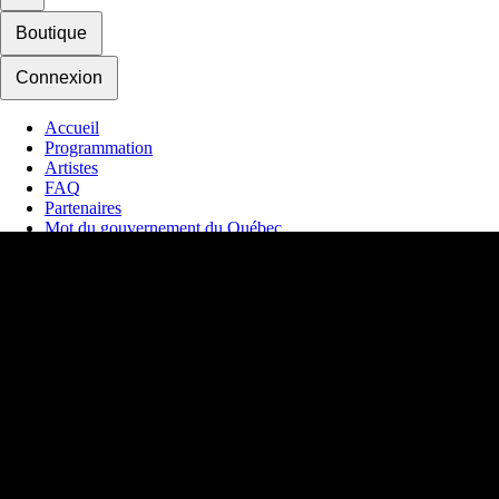
Boutique
Connexion
Accueil
Programmation
Artistes
FAQ
Partenaires
Mot du gouvernement du Québec
Mot du maire de Québec
Hébergement
Nous joindre
Actualité
Contrat d'achat
Mes favoris