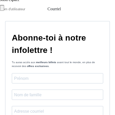
Courriel
Mot de passe
Se rappeler de moi
Connexion
Mot de passe oublié
Créer un compte
Prénom
Nom
Courriel
Le mot de passe doit contenir :
des minuscules,
des majuscules,
des chiffres
avoir au moins 8 caractères
Les mots de passes que vous avez saisis ne correspondent pas.
Mot de passe
Confirmez le mot de passe